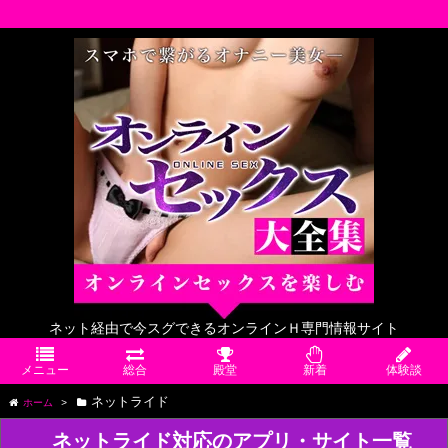
RSS
ネット経由で今スグできるオンラインＨ専門情報サイト
メニュー
総合
殿堂
新着
体験談
ネットライド
ホーム
>
ネットライド対応のアプリ・サイト一覧