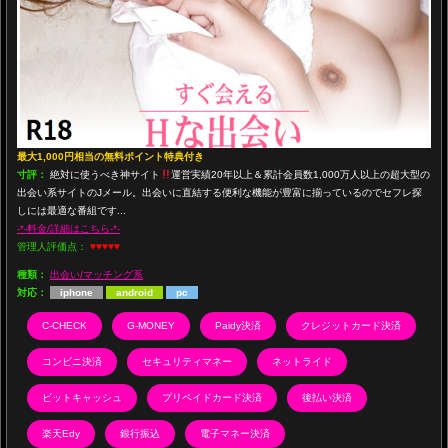
最大1,000円相当の無料ポイント特典付き
寸評：
絶対に使うべき神サイト
運営実績20年以上＆累計会員数1,000万人以上の超大型の
出会い系サイトのJメール。出会いに直結する便利な機能が豊富に揃っているのでセフレ探
しには最適な番組です...
-*-料金/詳細はこちら-*-
管理人評価点：
♥♥♥♥♥
種類：
出会い/マッチング系
対応：
iphone
android
pc
C-CHECK
G-MONEY
Paidy決済
クレジットカード決済
コンビニ決済
セキュリティマネー
ネットライド
ビットキャッシュ
プリペイドカード決済
後払い決済
楽天Edy
銀行振込
電子マネー決済