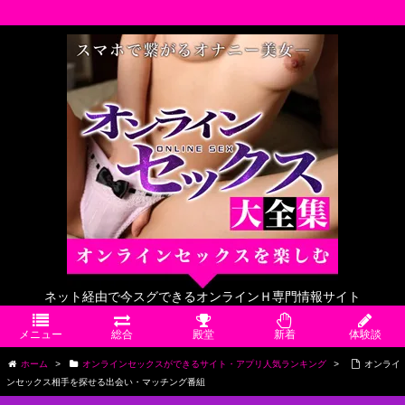
RSS
ネット経由で今スグできるオンラインＨ専門情報サイト
メニュー
総合
殿堂
新着
体験談
ホーム
>
オンラインセックスができるサイト・アプリ人気ランキング
>
オンライ
ンセックス相手を探せる出会い・マッチング番組