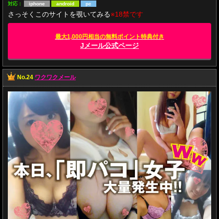
対応：
iphone
android
pc
さっそくこのサイトを覗いてみる
※18禁です
最大1,000円相当の無料ポイント特典付き
Jメール公式ページ
No.24
ワクワクメール