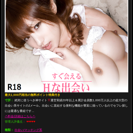
最大1,000円相当の無料ポイント特典付き
寸評：
絶対に使うべき神サイト
運営実績20年以上＆累計会員数1,000万人以上の超大型の
出会い系サイトのJメール。出会いに直結する便利な機能が豊富に揃っているのでセフレ探し
には最適な番組です...
-*-料金/詳細はこちら-*-
管理人評価点：
♥♥♥♥♥
種類：
出会い/マッチング系