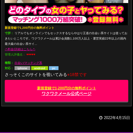
新規登録で1,200円分の無料ポイント
寸評：
リアルでもオンラインでもセックスするならやはり王道の出会い系サイトは使ってお
きたいところです。ワクワクメールは累計会員数1,100万人以上・運営実績22年以上の国内
最大級の出会い系サイ...
-*-料金/詳細はこちら-*-
管理人評価点：
♥♥♥♥♥
種類：
出会い/マッチング系
対応：
iphone
android
pc
さっそくこのサイトを覗いてみる
※18禁です
新規登録で1,200円分の無料ポイント
ワクワクメール公式ページ
2022年4月15日