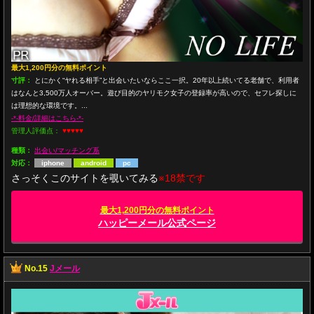
最大1,200円分の無料ポイント
寸評：
とにかく“ヤれる相手”と出会いたいならここ一択。20年以上続いてる老舗で、利用者
はなんと3,500万人オーバー。遊び目的のヤリモク女子の登録率が高いので、セフレ探しに
は理想的な環境です。...
-*-料金/詳細はこちら-*-
管理人評価点：
♥♥♥♥♥
種類：
出会い/マッチング系
対応：
iphone
android
pc
さっそくこのサイトを覗いてみる
※18禁です
最大1,200円分の無料ポイント
ハッピーメール公式ページ
No.15
Jメール